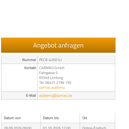
Angebot anfragen
Nummer
PECB-42001LI
Kontakt
CARMAO GmbH
Fahrgasse 5
65549 Limburg
Tel. 06431 2196 150
carmao.academy
E-Mail
academy@carmao.de
Datum von
Datum bis
Ort
28.09.2026 09:00
01.10.2026 17:00
Online-Englisch