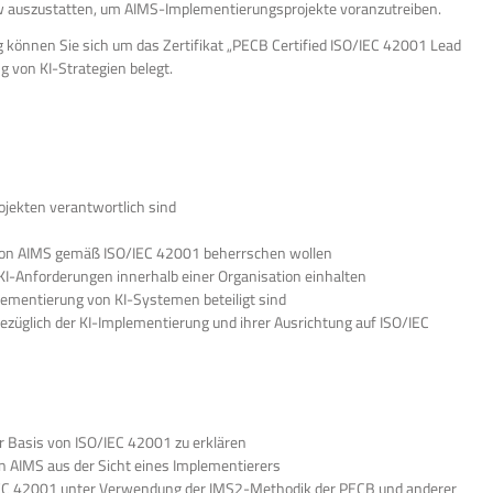
 auszustatten, um AIMS-Implementierungsprojekte voranzutreiben.
können Sie sich um das Zertifikat „PECB Certified ISO/IEC 42001 Lead
 von KI-Strategien belegt.
ojekten verantwortlich sind
g von AIMS gemäß ISO/IEC 42001 beherrschen wollen
e KI-Anforderungen innerhalb einer Organisation einhalten
ementierung von KI-Systemen beteiligt sind
züglich der KI-Implementierung und ihrer Ausrichtung auf ISO/IEC
r Basis von ISO/IEC 42001 zu erklären
in AIMS aus der Sicht eines Implementierers
/IEC 42001 unter Verwendung der IMS2-Methodik der PECB und anderer